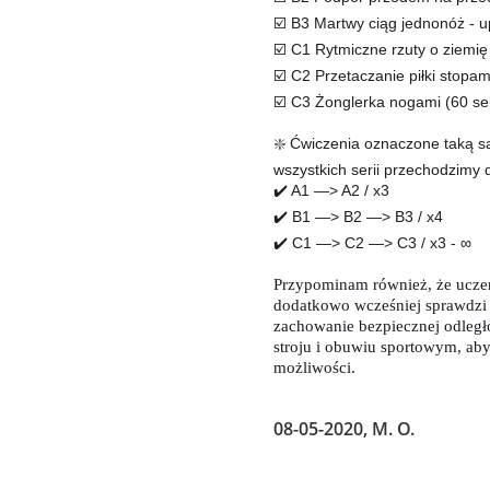
B3 Martwy ciąg jednonóż - up
☑
C1 Rytmiczne rzuty o ziemię
☑
C2 Przetaczanie piłki stopam
☑
C3 Żonglerka nogami (60 se
☑
Ćwiczenia oznaczone taką sa
❇
wszystkich serii przechodzimy d
A1 —> A2 / x3
✔
B1 —> B2 —> B3 / x4
✔
C1 —> C2 —> C3 / x3 - ∞
✔
Przypominam również, że ucze
dodatkowo wcześniej sprawdzi
zachowanie bezpiecznej odległ
stroju i obuwiu sportowym, aby
możliwości.
08-05-2020, M. O.