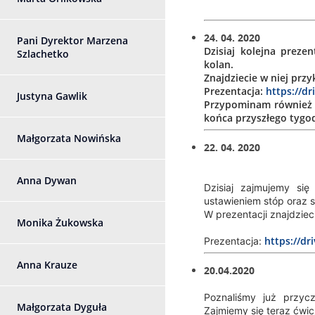
24. 04. 2020
Pani Dyrektor Marzena
Dzisiaj kolejna preze
Szlachetko
kolan.
Znajdziecie w niej prz
Prezentacja:
https://d
Justyna Gawlik
Przypominam również 
końca przyszłego tygo
Małgorzata Nowińska
22. 04. 2020
Anna Dywan
Dzisiaj zajmujemy si
ustawieniem stóp oraz
W prezentacji znajdziec
Monika Żukowska
https://
Prezentacja:
Anna Krauze
20.04.2020
Poznaliśmy już przyc
Małgorzata Dyguła
Zajmiemy się teraz ćwi