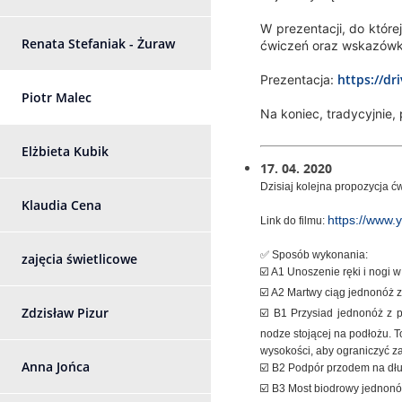
W prezentacji, do której
Renata Stefaniak - Żuraw
ćwiczeń oraz wskazówk
https://d
Prezentacja:
Piotr Malec
Na koniec, tradycyjnie,
Elżbieta Kubik
17. 04. 2020
Dzisiaj kolejna propozycja ć
Klaudia Cena
https://www
Link do filmu:
✅ Sposób wykonania:
zajęcia świetlicowe
☑️ A1 Unoszenie ręki i nogi 
☑️ A2 Martwy ciąg jednonóż 
Zdzisław Pizur
☑️ B1 Przysiad jednonóż z 
nodze stojącej na podłożu. T
wysokości, aby ograniczyć za
Anna Jońca
☑️ B2 Podpór przodem na długi
☑️ B3 Most biodrowy jednonó