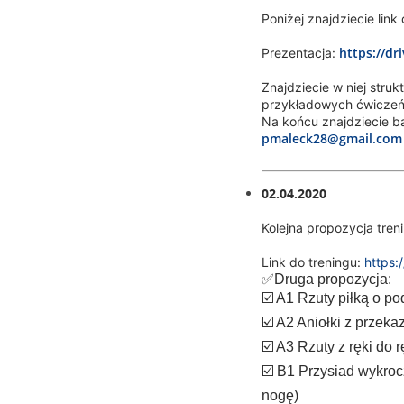
Poniżej znajdziecie link
https://d
Prezentacja:
Znajdziecie w niej stru
przykładowych ćwiczeń
Na końcu znajdziecie ba
pmaleck28@gmail.com
02.04.2020
Kolejna propozycja tren
Link do treningu:
https
✅Druga propozycja:
☑️ A1 Rzuty piłką o po
☑️ A2 Aniołki z przeka
☑️ A3 Rzuty z ręki do 
☑️ B1 Przysiad wykroc
nogę)