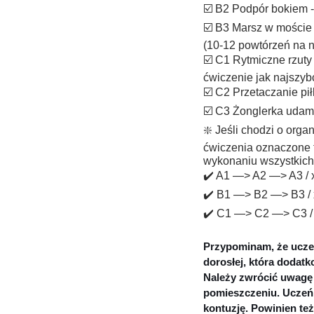
☑️ B2 Podpór bokiem -
☑️ B3 Marsz w moście
(10-12 powtórzeń na 
☑️ C1 Rytmiczne rzuty
ćwiczenie jak najszybc
☑️ C2 Przetaczanie pi
☑️ C3 Żonglerka udam
❇️ Jeśli chodzi o orga
ćwiczenia oznaczone 
wykonaniu wszystkich 
✔️ A1 —> A2 —> A3 / 
✔️ B1 —> B2 —> B3 /
✔️ C1 —> C2 —> C3 / 
Przypominam, że ucze
dorosłej, która dodat
Należy zwrócić uwagę 
pomieszczeniu. Uczeń 
kontuzję. Powinien te