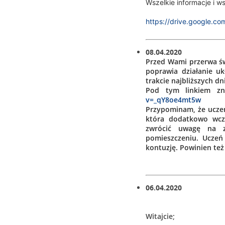
Wszelkie informacje i w
https://drive.google.
08.04.2020
Przed Wami przerwa św
poprawia działanie u
trakcie najbliższych dni
Pod tym linkiem zna
v=_qY8oe4mt5w
Przypominam, że ucze
która dodatkowo wcz
zwrócić uwagę na z
pomieszczeniu. Uczeń
kontuzję. Powinien te
06.04.2020
Witajcie;