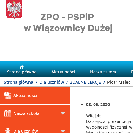
Strona główna
Aktualności
Nasza szkoła
Strona główna
Dla uczniów
ZDALNE LEKCJE
Piotr Malec
Aktualności
08. 05. 2020
Nasza szkoła
Witajcie,
Dzisiejsza prezentacj
wydolności fizycznej 
Dla uczniów
Was, którego rozwiązan