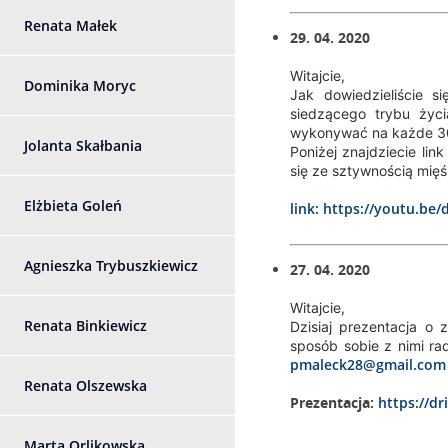
Renata Małek
29. 04. 2020
Witajcie,
Dominika Moryc
Jak dowiedzieliście s
siedzącego trybu życ
wykonywać na każde 30 
Jolanta Skałbania
Poniżej znajdziecie l
się ze sztywnością mięś
Elżbieta Goleń
link: https://youtu.be
Agnieszka Trybuszkiewicz
27. 04. 2020
Witajcie,
Renata Binkiewicz
Dzisiaj prezentacja o
sposób sobie z nimi ra
pmaleck28@gmail.com
Renata Olszewska
Prezentacja:
https://d
Marta Orlikowska