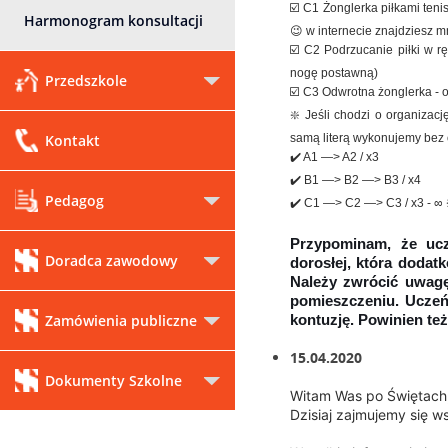
☑️ C1 Żonglerka piłkami teni
Harmonogram konsultacji
😉 w internecie znajdziesz 
☑️ C2 Podrzucanie piłki w r
nogę postawną)
Przedszkole
☑️ C3 Odwrotna żonglerka - 
❇️ Jeśli chodzi o organizac
Kontakt
samą literą wykonujemy bez 
✔️ A1 —> A2 / x3
✔️ B1 —> B2 —> B3 / x4
Pedagog
✔️ C1 —> C2 —> C3 / x3 - ∞
Przypominam, że uc
Doradca zawodowy
dorosłej, która doda
Należy zwrócić uwagę
pomieszczeniu. Uczeń
Zamówienia publiczne
kontuzję. Powinien te
15.04.2020
Dokumenty Szkolne
Witam Was po Świętach
Dzisiaj zajmujemy się w