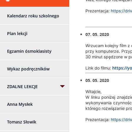
Prezentacja:
https://d
Kalendarz roku szkolnego
Plan lekcji
07. 05. 2020
Wrzucam kolejny film z
Egzamin ósmoklasisty
przy komputerze. Przyp
30 minut spędzone w po
https://
Link do filmu:
Wykaz podręczników
05. 05. 2020
ZDALNE LEKCJE
Witajcie,
W linku poniżej znajdzi
wykonywania czynności,
Anna Mysłek
którego rozwiązanie pr
Prezentacja:
https://d
Tomasz Słowik