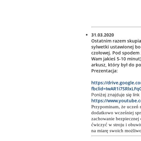
31.03.2020
Ostatnim razem skupial
sylwetki ustawionej bo
czołowej. Pod spodem zn
Wam jakieś 5-10 minut)
arkusz, który był do p
Prezentacja:
https://drive.google.
fbclid=IwAR1i7SRlxL
Poniżej znajduje się li
https://www.youtube.
Przypominam, że uczeń 
dodatkowo wcześniej sp
zachowanie bezpiecznej 
ćwiczyć w stroju i obuw
na miarę swoich możliwo