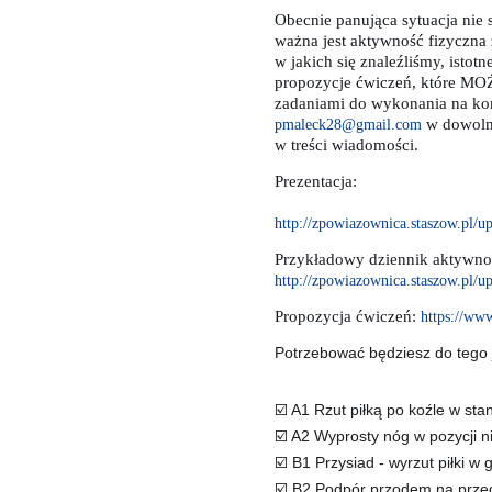
Obecnie panująca sytuacja nie
ważna jest aktywność fizyczn
w jakich się znaleźliśmy, istot
propozycje ćwiczeń, które MOŻ
zadaniami do wykonania na koni
w dowolne
pmaleck28@gmail.com
w treści wiadomości.
Prezentacja:
http://zpowiazownica.staszow.
Przykładowy dziennik aktywno
http://zpowiazownica.staszow.pl
Propozycja ćwiczeń:
https://w
Potrzebować będziesz do tego j
A1 Rzut piłką po koźle w sta
☑
A2 Wyprosty nóg w pozycji n
☑
B1 Przysiad - wyrzut piłki w 
☑
B2 Podpór przodem na przedr
☑