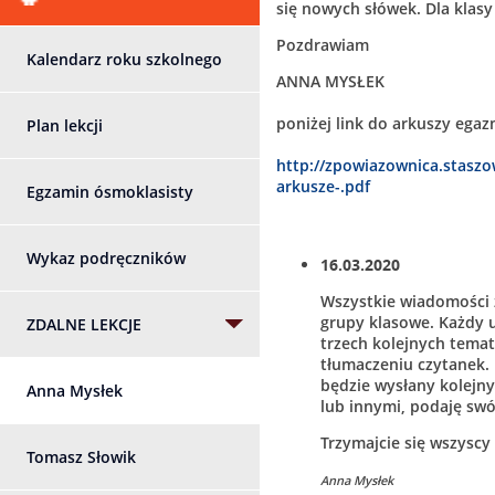
się nowych słówek. Dla klasy
Pozdrawiam
Kalendarz roku szkolnego
ANNA MYSŁEK
poniżej link do arkuszy ega
Plan lekcji
http://zpowiazownica.staszo
arkusze-.pdf
Egzamin ósmoklasisty
Wykaz podręczników
16.03.2020
Wszystkie wiadomości 
grupy klasowe. Każdy u
ZDALNE LEKCJE
trzech kolejnych temató
tłumaczeniu czytanek. 
będzie wysłany kolejn
Anna Mysłek
lub innymi, podaję sw
Trzymajcie się wszyscy 
Tomasz Słowik
Anna Mysłek